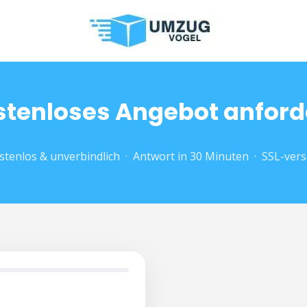
stenloses Angebot anford
tenlos & unverbindlich · Antwort in 30 Minuten · SSL-vers