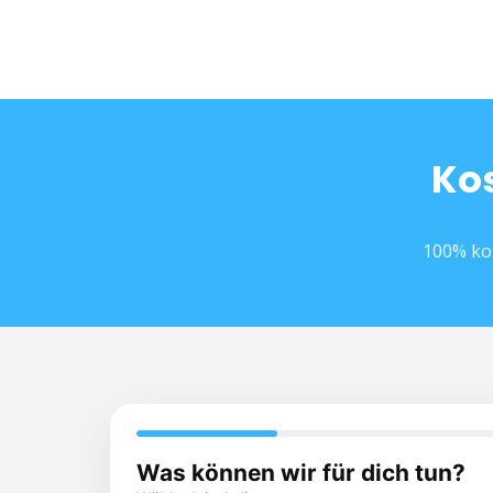
Ko
100% kos