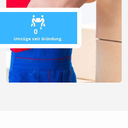
+
0
Umzüge seit Gründung.