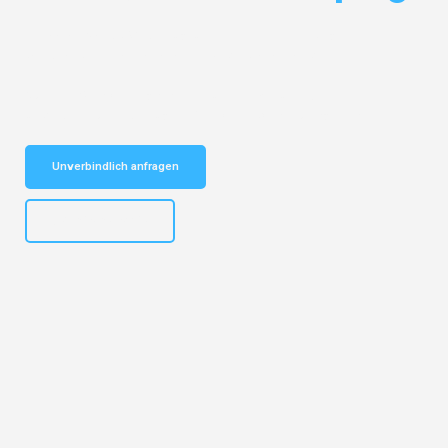
Entdecken Sie das
#1 Umzugsunternehmen in Leipzig
– Ihr
vertrauenswürdiger Begleiter für Umzugshelfer Leipzig!
Schnelle Antwort in garantiert unter 2 Minuten: Jetzt
unverbindlichen Umzugshelfer-Kostenvoranschlag erhalten!
Unverbindlich anfragen
+4915792653312