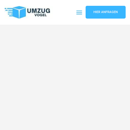
HIER ANFRAGEN
Umzugsunternehmen Leipzig
Umzugsservice Leipzig