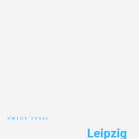
UMZUG VOGEL
Umzugshelfer
Leipzig