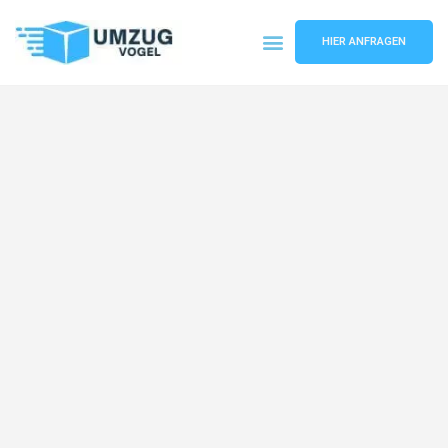
HIER ANFRAGEN
Umzugsunternehmen Leipzig
Umzugsservice Leipzig