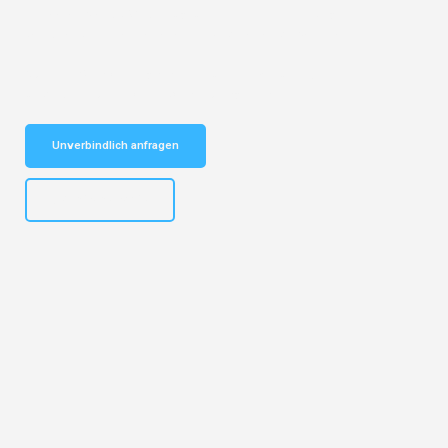
Entdecken Sie das
#1 Umzugsunternehmen in Leipzig
– Ihr
vertrauenswürdiger Begleiter für Umzüge Leipzig Schumen!
Schnelle Antwort in garantiert unter 2 Minuten: Jetzt
unverbindlichen Kostenvoranschlag erhalten!
Unverbindlich anfragen
+4915792653312