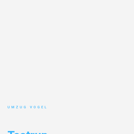
UMZUG VOGEL
Umzug Leipzig