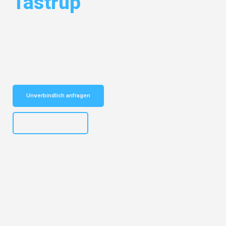
Tastrup
Entdecken Sie das
#1 Umzugsunternehmen in Leipzig
– Ihr
vertrauenswürdiger Begleiter für Umzüge Leipzig Tastrup!
Schnelle Antwort in garantiert unter 2 Minuten: Jetzt
unverbindlichen Kostenvoranschlag erhalten!
Unverbindlich anfragen
+4915792653312