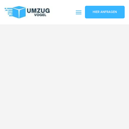
HIER ANFRAGEN
Umzugsunternehmen Leipzig
Umzugsservice Leipzig