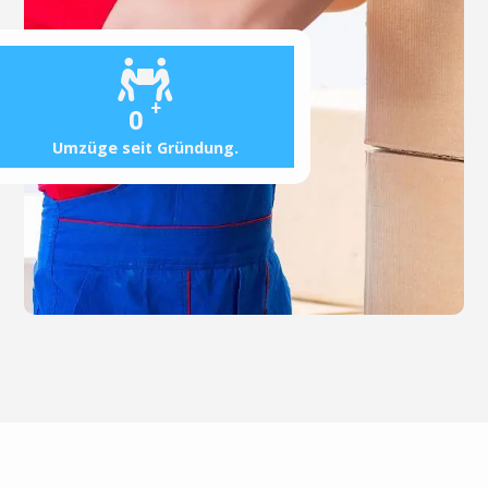
+
0
Umzüge seit Gründung.