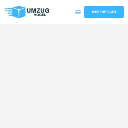
HIER ANFRAGEN
Umzugsunternehmen Leipzig
Umzugsservice Leipzig