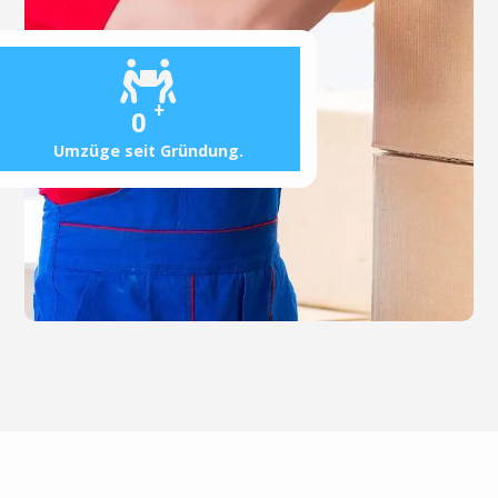
+
0
Umzüge seit Gründung.