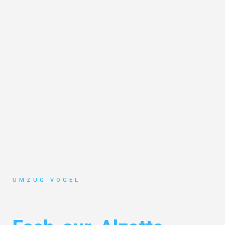
UMZUG VOGEL
Umzug Leipzig