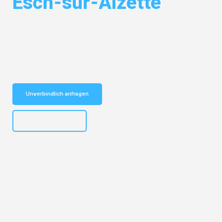
Esch-sur-Alzette
Entdecken Sie das
#1 Umzugsunternehmen in Leipzig
– Ihr
vertrauenswürdiger Begleiter für Umzüge Leipzig Esch-sur-Alzette!
Schnelle Antwort in garantiert unter 2 Minuten: Jetzt
unverbindlichen Kostenvoranschlag erhalten!
Unverbindlich anfragen
+4915792653312