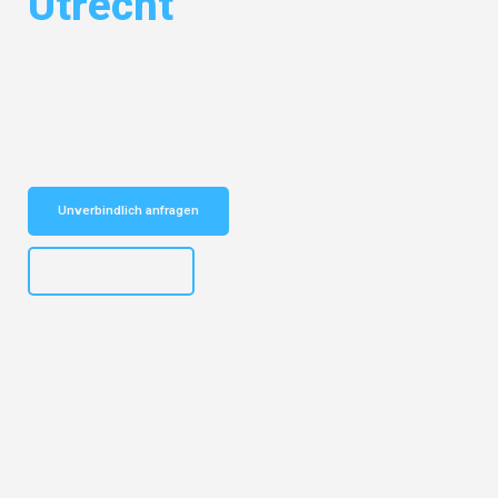
Utrecht
Entdecken Sie das
#1 Umzugsunternehmen in Leipzig
– Ihr
vertrauenswürdiger Begleiter für Umzüge Leipzig Utrecht!
Schnelle Antwort in garantiert unter 2 Minuten: Jetzt
unverbindlichen Kostenvoranschlag erhalten!
Unverbindlich anfragen
+4915792653312