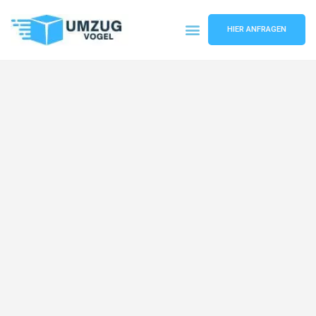
HIER ANFRAGEN
Umzugsunternehmen Leipzig
Umzugsservice Leipzig