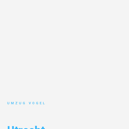
UMZUG VOGEL
Umzug Leipzig