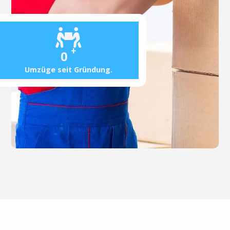
+
0
Umzüge seit Gründung.