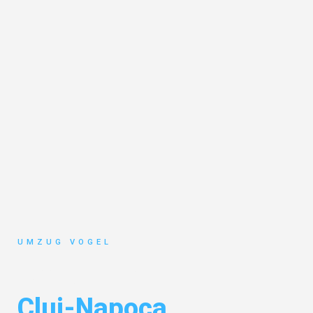
UMZUG VOGEL
Umzug Leipzig
Cluj-Napoca