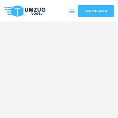
HIER ANFRAGEN
Umzugsunternehmen Leipzig
Umzugsservice Leipzig