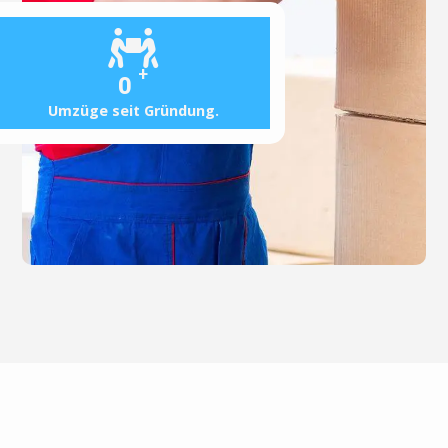
+
0
Umzüge seit Gründung.