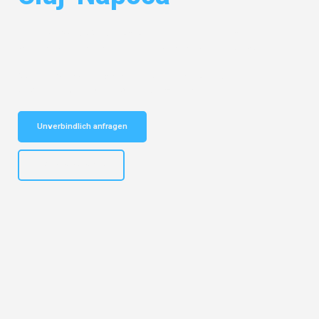
Entdecken Sie das
#1 Umzugsunternehmen in Leipzig
– Ihr
vertrauenswürdiger Begleiter für Umzüge Leipzig Cluj-Napoca!
Schnelle Antwort in garantiert unter 2 Minuten: Jetzt
unverbindlichen Kostenvoranschlag erhalten!
Unverbindlich anfragen
+4915792653312