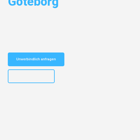
Göteborg
Entdecken Sie das
#1 Umzugsunternehmen in Leipzig
– Ihr
vertrauenswürdiger Begleiter für Umzüge Leipzig Göteborg!
Schnelle Antwort in garantiert unter 2 Minuten: Jetzt
unverbindlichen Kostenvoranschlag erhalten!
Unverbindlich anfragen
+4915792653312