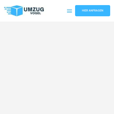
HIER ANFRAGEN
Umzugsunternehmen Leipzig
Umzugsservice Leipzig