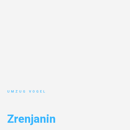
UMZUG VOGEL
Umzug Leipzig
Zrenjanin