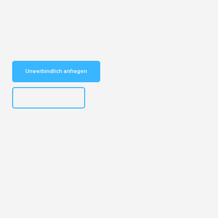
Entdecken Sie das
#1 Umzugsunternehmen in Leipzig
– Ihr
vertrauenswürdiger Begleiter für Umzüge Leipzig Zrenjanin!
Schnelle Antwort in garantiert unter 2 Minuten: Jetzt
unverbindlichen Kostenvoranschlag erhalten!
Unverbindlich anfragen
+4915792653312