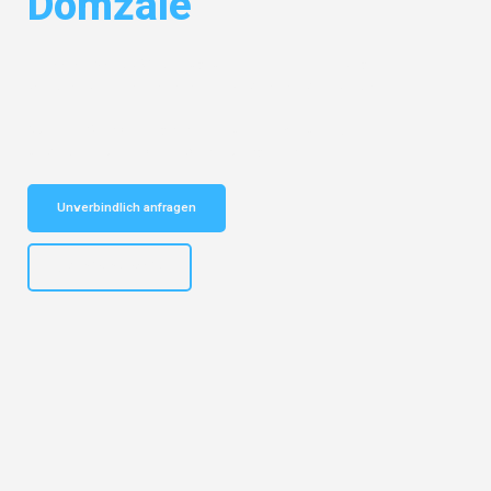
Domžale
Entdecken Sie das
#1 Umzugsunternehmen in Leipzig
– Ihr
vertrauenswürdiger Begleiter für Umzüge Leipzig Domžale!
Schnelle Antwort in garantiert unter 2 Minuten: Jetzt
unverbindlichen Kostenvoranschlag erhalten!
Unverbindlich anfragen
+4915792653312