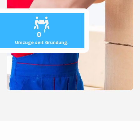
+
0
Umzüge seit Gründung.