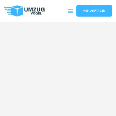
HIER ANFRAGEN
Umzugsunternehmen Leipzig
Umzugsservice Leipzig