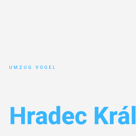
UMZUG VOGEL
Umzug Leip
Hradec Krá