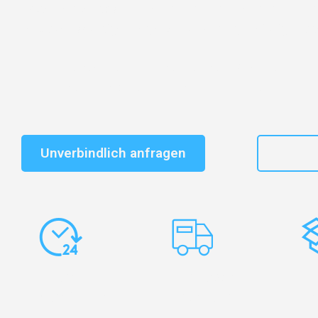
Entdecken Sie das
#1 Umzugsunternehmen in Leipzi
vertrauenswürdiger Begleiter für Umzüge Leipzig Hrad
Schnelle Antwort in garantiert unter 2 Minuten: Jet
unverbindlichen Kostenvoranschlag erhalten!
Unverbindlich anfragen
+49
Express-
Europaweite
Ko
Abwicklung
Transporte
Ve