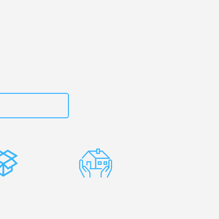
g
– Ihr
ec Králové!
zt
15792653312
stenlose
Erfahrene
rpackung
Umzugsprofis