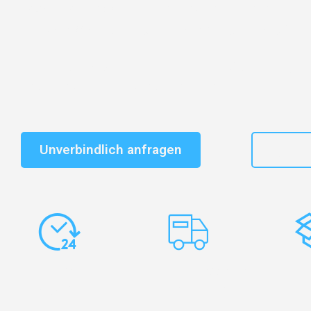
Entdecken Sie das
#1 Umzugsunternehmen in Leipzi
vertrauenswürdiger Begleiter für Umzüge Leipzig Szék
Schnelle Antwort in garantiert unter 2 Minuten: Jet
unverbindlichen Kostenvoranschlag erhalten!
Unverbindlich anfragen
+49
Express-
Europaweite
Ko
Abwicklung
Transporte
Ve