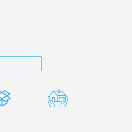
g
– Ihr
esfehérvár!
zt
15792653312
stenlose
Erfahrene
rpackung
Umzugsprofis