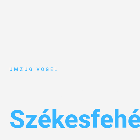
UMZUG VOGEL
Umzug Leip
Székesfehé