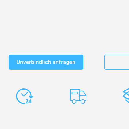
Entdecken Sie das
#1 Umzugsunternehmen in Leipzi
vertrauenswürdiger Begleiter für Umzüge Leipzig Fredr
Schnelle Antwort in garantiert unter 2 Minuten: Jet
unverbindlichen Kostenvoranschlag erhalten!
Unverbindlich anfragen
+49
Express-
Europaweite
Ko
Abwicklung
Transporte
Ve