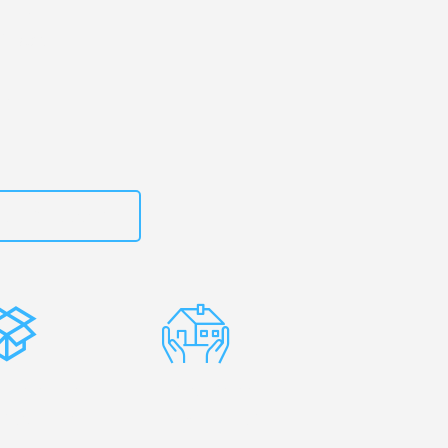
g
– Ihr
ikstad!
zt
15792653312
stenlose
Erfahrene
rpackung
Umzugsprofis