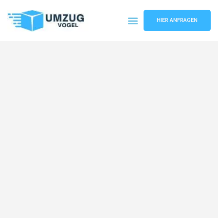
HIER ANFRAGEN
Umzugsunternehmen Leipzig
Umzugsservice Leipzig