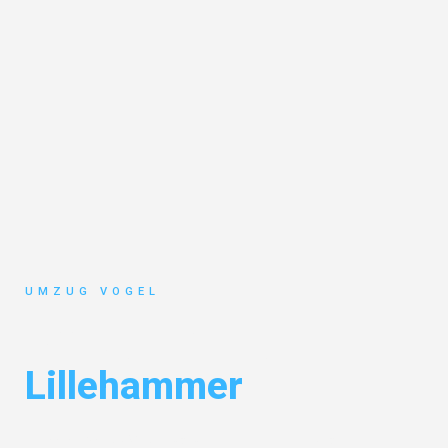
UMZUG VOGEL
Umzug Leipzig
Lillehammer
Entdecken Sie das
#1 Umzugsunternehmen in Leipzig
– Ihr