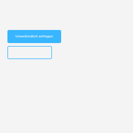
vertrauenswürdiger Begleiter für Umzüge Leipzig Lillehammer!
Schnelle Antwort in garantiert unter 2 Minuten: Jetzt
unverbindlichen Kostenvoranschlag erhalten!
Unverbindlich anfragen
+4915792653312