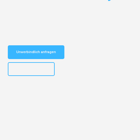
Entdecken Sie das
#1 Umzugsunternehmen in Leipzig
– Ihr
vertrauenswürdiger Begleiter für Umzüge Leipzig Gdynia!
Schnelle Antwort in garantiert unter 2 Minuten: Jetzt
unverbindlichen Kostenvoranschlag erhalten!
Unverbindlich anfragen
+4915792653312