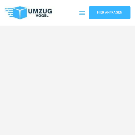
HIER ANFRAGEN
Umzugsunternehmen Leipzig
Umzugsservice Leipzig