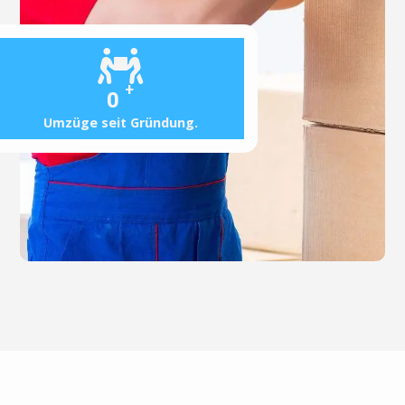
+
0
Umzüge seit Gründung.