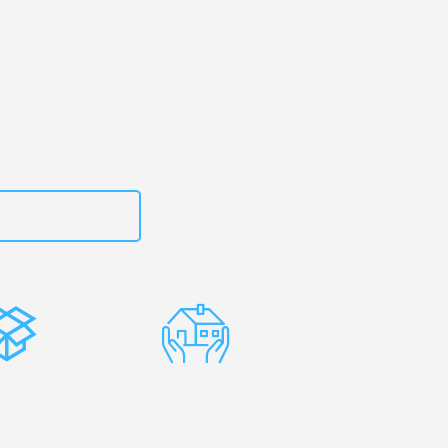
g
– Ihr
na Góra!
zt
15792653312
stenlose
Erfahrene
rpackung
Umzugsprofis