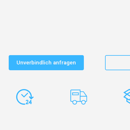
Entdecken Sie das
#1 Umzugsunternehmen in Leipzi
vertrauenswürdiger Begleiter für Umzüge Leipzig Zielo
Schnelle Antwort in garantiert unter 2 Minuten: Jet
unverbindlichen Kostenvoranschlag erhalten!
Unverbindlich anfragen
+49
Express-
Europaweite
Ko
Abwicklung
Transporte
Ve