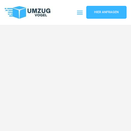
HIER ANFRAGEN
Umzugsunternehmen Leipzig
Umzugsservice Leipzig