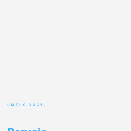
UMZUG VOGEL
Umzug Leipzig