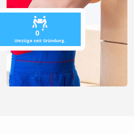
+
0
Umzüge seit Gründung.