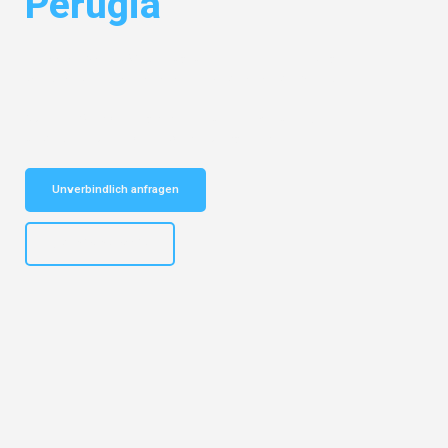
Perugia
Entdecken Sie das
#1 Umzugsunternehmen in Leipzig
– Ihr
vertrauenswürdiger Begleiter für Umzüge Leipzig Perugia!
Schnelle Antwort in garantiert unter 2 Minuten: Jetzt
unverbindlichen Kostenvoranschlag erhalten!
Unverbindlich anfragen
+4915792653312