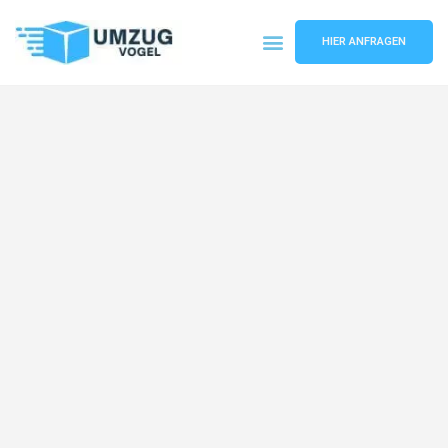
HIER ANFRAGEN
Umzugsunternehmen Leipzig
Umzugsservice Leipzig