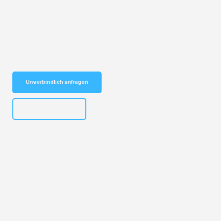
Entdecken Sie das
#1 Umzugsunternehmen in Leipzig
– Ihr
vertrauenswürdiger Begleiter für Umzüge Leipzig Turin!
Schnelle Antwort in garantiert unter 2 Minuten: Jetzt
unverbindlichen Kostenvoranschlag erhalten!
Unverbindlich anfragen
+4915792653312