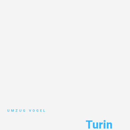
UMZUG VOGEL
Umzug Leipzig
Turin