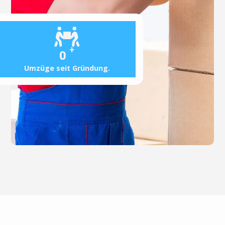
+
0
Umzüge seit Gründung.