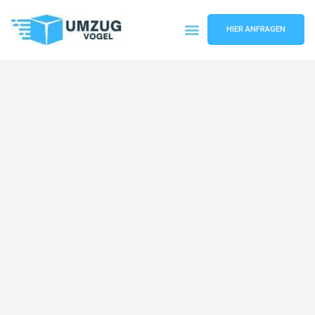
HIER ANFRAGEN
Umzugsunternehmen Leipzig
Umzugsservice Leipzig