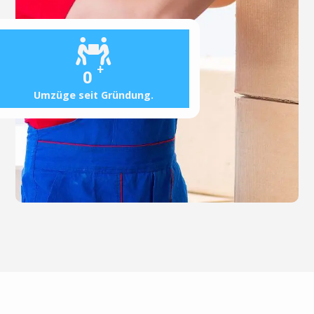
+
0
Umzüge seit Gründung.