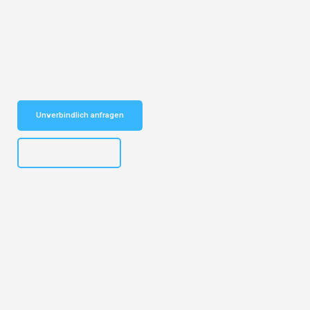
Entdecken Sie das
#1 Umzugsunternehmen in Leipzig
– Ihr
vertrauenswürdiger Begleiter für Umzüge Leipzig Prato!
Schnelle Antwort in garantiert unter 2 Minuten: Jetzt
unverbindlichen Kostenvoranschlag erhalten!
Unverbindlich anfragen
+4915792653312