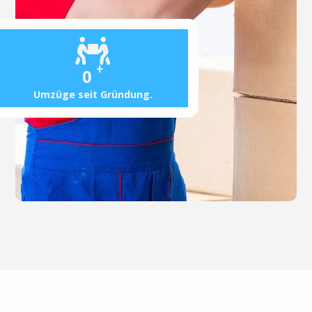
+
0
Umzüge seit Gründung.