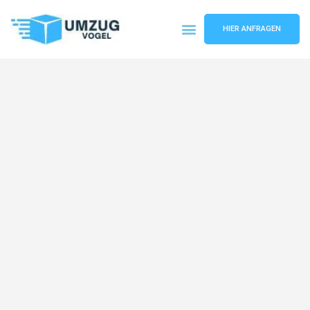
HIER ANFRAGEN
Umzugsunternehmen Leipzig
Umzugsservice Leipzig