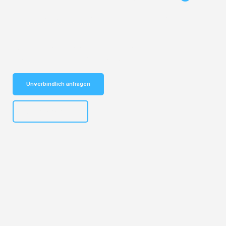
Entdecken Sie das
#1 Umzugsunternehmen in Leipzig
– Ihr
vertrauenswürdiger Begleiter für Umzüge Leipzig Horgen!
Schnelle Antwort in garantiert unter 2 Minuten: Jetzt
unverbindlichen Kostenvoranschlag erhalten!
Unverbindlich anfragen
+4915792653312