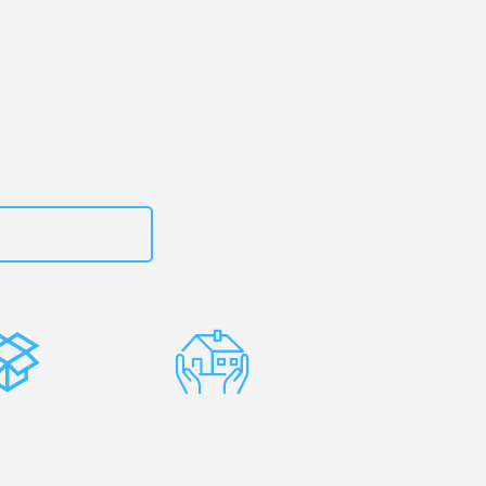
g
– Ihr
no!
zt
15792653312
stenlose
Erfahrene
rpackung
Umzugsprofis