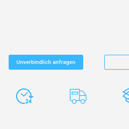
Entdecken Sie das
#1 Umzugsunternehmen in Leipzi
vertrauenswürdiger Begleiter für Umzüge Leipzig Luga
Schnelle Antwort in garantiert unter 2 Minuten: Jet
unverbindlichen Kostenvoranschlag erhalten!
Unverbindlich anfragen
+49
Express-
Europaweite
Ko
Abwicklung
Transporte
Ve