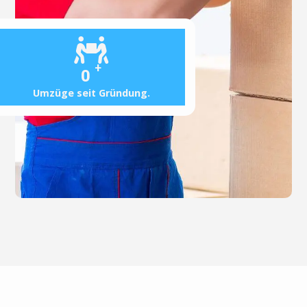
+
0
Umzüge seit Gründung.