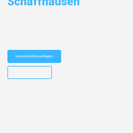
Schaffhausen
Entdecken Sie das
#1 Umzugsunternehmen in Leipzig
– Ihr
vertrauenswürdiger Begleiter für Umzüge Leipzig Schaffhausen!
Schnelle Antwort in garantiert unter 2 Minuten: Jetzt
unverbindlichen Kostenvoranschlag erhalten!
Unverbindlich anfragen
+4915792653312