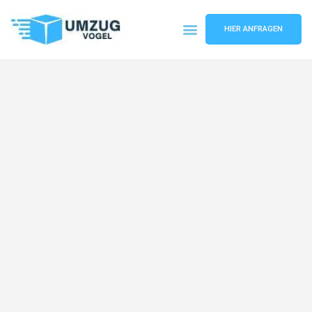
HIER ANFRAGEN
Umzugsunternehmen Leipzig
Umzugsservice Leipzig