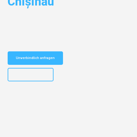
Chișinău
Entdecken Sie das
#1 Umzugsunternehmen in Leipzig
– Ihr
vertrauenswürdiger Begleiter für Umzüge Leipzig Chișinău!
Schnelle Antwort in garantiert unter 2 Minuten: Jetzt
unverbindlichen Kostenvoranschlag erhalten!
Unverbindlich anfragen
+4915792653312