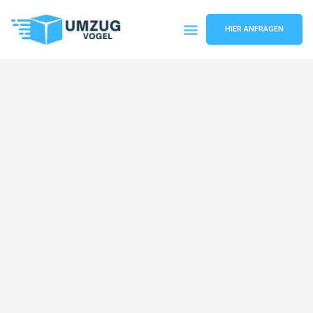
HIER ANFRAGEN
Umzugsunternehmen Leipzig
Umzugsservice Leipzig