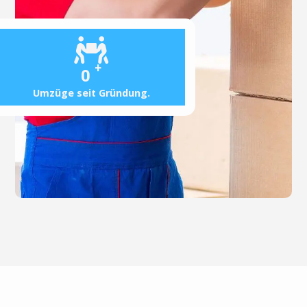
+
0
Umzüge seit Gründung.