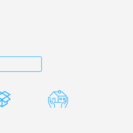
g
– Ihr
avpils!
zt
15792653312
stenlose
Erfahrene
rpackung
Umzugsprofis