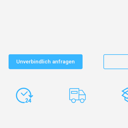
Entdecken Sie das
#1 Umzugsunternehmen in Leipzi
vertrauenswürdiger Begleiter für Umzüge Leipzig Daug
Schnelle Antwort in garantiert unter 2 Minuten: Jet
unverbindlichen Kostenvoranschlag erhalten!
Unverbindlich anfragen
+49
Express-
Europaweite
Ko
Abwicklung
Transporte
Ve