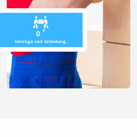
+
0
Umzüge seit Gründung.