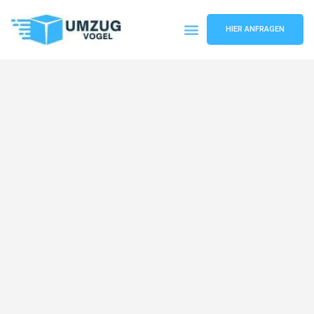
HIER ANFRAGEN
Umzugsunternehmen Leipzig
Umzugsservice Leipzig