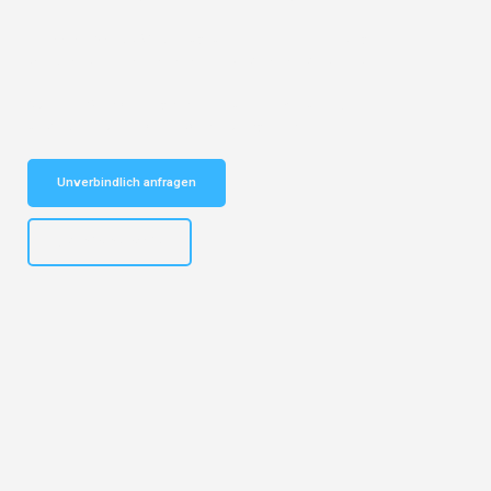
Entdecken Sie das
#1 Umzugsunternehmen in Leipzig
– Ihr
vertrauenswürdiger Begleiter für Umzüge Leipzig Vilnius!
Schnelle Antwort in garantiert unter 2 Minuten: Jetzt
unverbindlichen Kostenvoranschlag erhalten!
Unverbindlich anfragen
+4915792653312