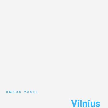
UMZUG VOGEL
Umzug Leipzig
Vilnius