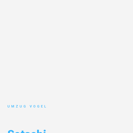
UMZUG VOGEL
Umzug Leipzig