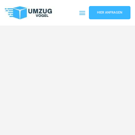
HIER ANFRAGEN
Umzugsunternehmen Leipzig
Umzugsservice Leipzig