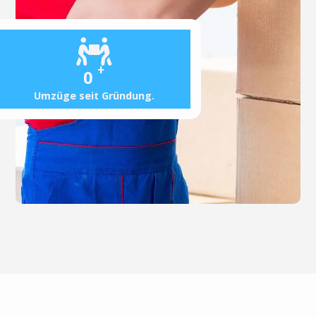
+
0
Umzüge seit Gründung.