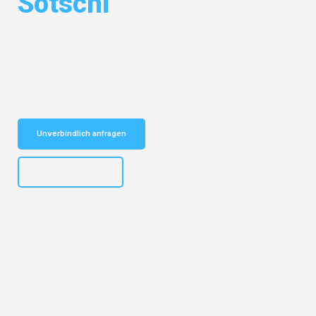
Sotschi
Entdecken Sie das
#1 Umzugsunternehmen in Leipzig
– Ihr
vertrauenswürdiger Begleiter für Umzüge Leipzig Sotschi!
Schnelle Antwort in garantiert unter 2 Minuten: Jetzt
unverbindlichen Kostenvoranschlag erhalten!
Unverbindlich anfragen
+4915792653312