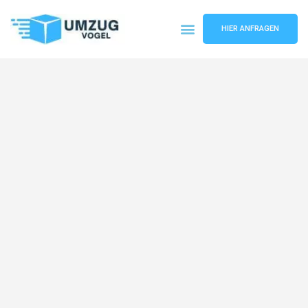
HIER ANFRAGEN
Umzugsunternehmen Leipzig
Umzugsservice Leipzig