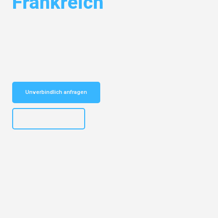
Frankreich
Entdecken Sie das
#1 Umzugsunternehmen in Leipzig
– Ihr
vertrauenswürdiger Begleiter für Umzüge Leipzig Frankreich!
Schnelle Antwort in garantiert unter 2 Minuten: Jetzt
unverbindlichen Kostenvoranschlag erhalten!
Unverbindlich anfragen
+4915792653312