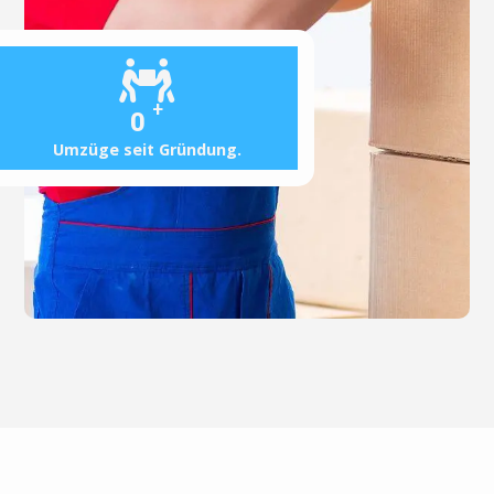
+
0
Umzüge seit Gründung.