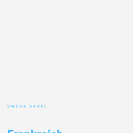
UMZUG VOGEL
Umzug Leipzig