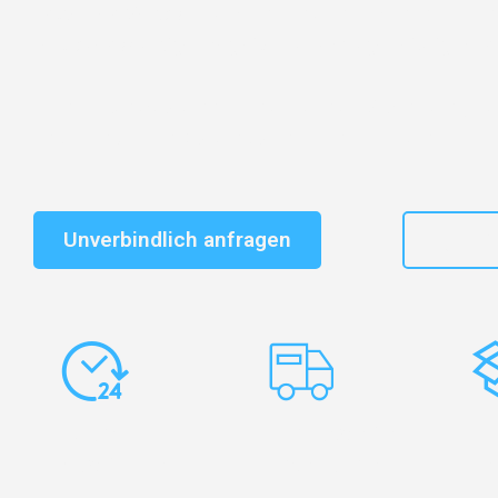
Entdecken Sie das
#1 Umzugsunternehmen in Leipzi
vertrauenswürdiger Begleiter für Umzüge Leipzig Montp
Schnelle Antwort in garantiert unter 2 Minuten: Jet
unverbindlichen Kostenvoranschlag erhalten!
Unverbindlich anfragen
+49
Express-
Europaweite
Ko
Abwicklung
Transporte
Ve