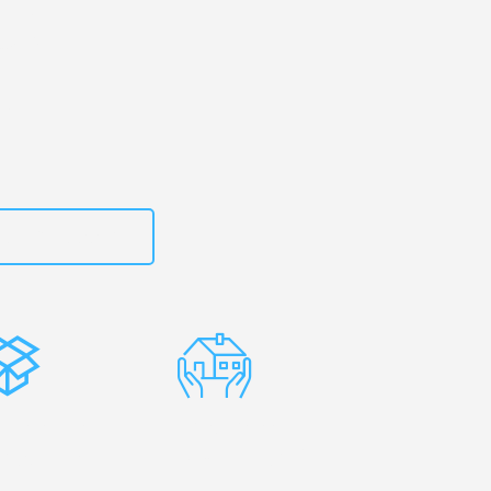
g
– Ihr
ellier!
zt
15792653312
stenlose
Erfahrene
rpackung
Umzugsprofis