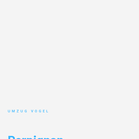
UMZUG VOGEL
Umzug Leipzig