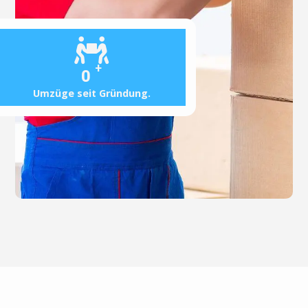
+
0
Umzüge seit Gründung.