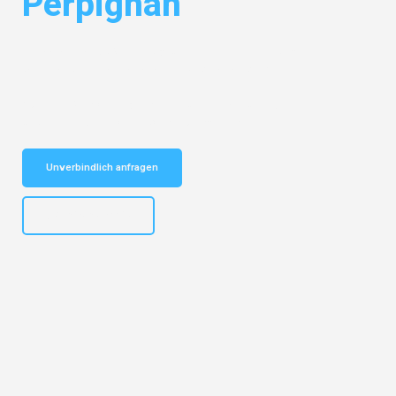
Perpignan
Entdecken Sie das
#1 Umzugsunternehmen in Leipzig
– Ihr
vertrauenswürdiger Begleiter für Umzüge Leipzig Perpignan!
Schnelle Antwort in garantiert unter 2 Minuten: Jetzt
unverbindlichen Kostenvoranschlag erhalten!
Unverbindlich anfragen
+4915792653312