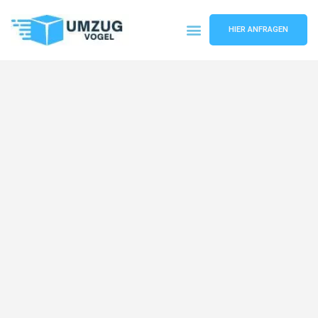
HIER ANFRAGEN
Umzugsunternehmen Leipzig
Umzugsservice Leipzig