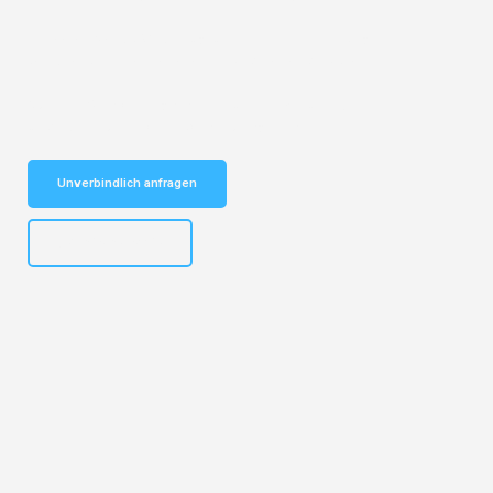
Entdecken Sie das
#1 Umzugsunternehmen in Leipzig
– Ihr
vertrauenswürdiger Begleiter für Umzüge Leipzig Rouen!
Schnelle Antwort in garantiert unter 2 Minuten: Jetzt
unverbindlichen Kostenvoranschlag erhalten!
Unverbindlich anfragen
+4915792653312