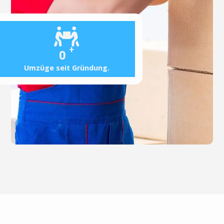
+
0
Umzüge seit Gründung.