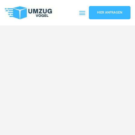
HIER ANFRAGEN
Umzugsunternehmen Leipzig
Umzugsservice Leipzig