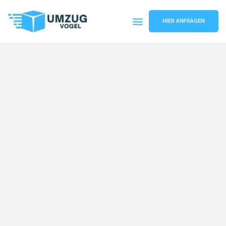
HIER ANFRAGEN
Umzugsunternehmen Leipzig
Umzugsservice Leipzig