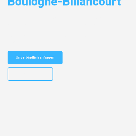
Boulogne-Billancourt
Entdecken Sie das
#1 Umzugsunternehmen in Leipzig
– Ihr
vertrauenswürdiger Begleiter für Umzüge Leipzig Boulogne-Billancourt!
Schnelle Antwort in garantiert unter 2 Minuten: Jetzt
unverbindlichen Kostenvoranschlag erhalten!
Unverbindlich anfragen
+4915792653312