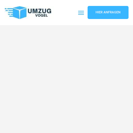
HIER ANFRAGEN
Umzugsunternehmen Leipzig
Umzugsservice Leipzig