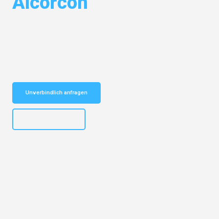
Alcorcón
Entdecken Sie das
#1 Umzugsunternehmen in Leipzig
– Ihr
vertrauenswürdiger Begleiter für Umzüge Leipzig Alcorcón!
Schnelle Antwort in garantiert unter 2 Minuten: Jetzt
unverbindlichen Kostenvoranschlag erhalten!
Unverbindlich anfragen
+4915792653312