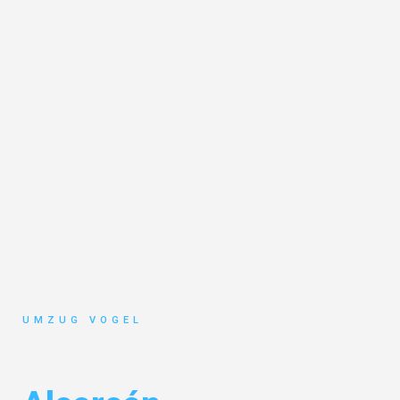
UMZUG VOGEL
Umzug Leipzig