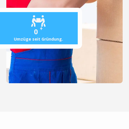
+
0
Umzüge seit Gründung.