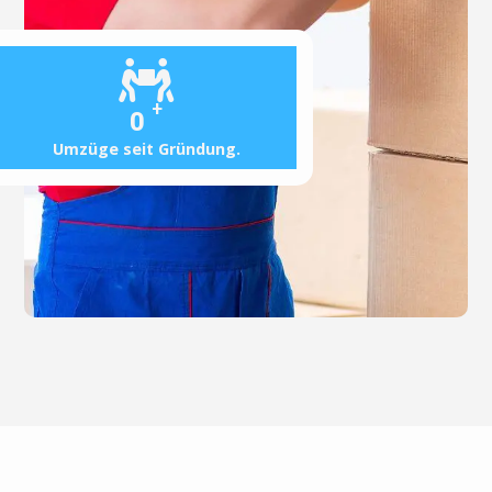
+
0
Umzüge seit Gründung.