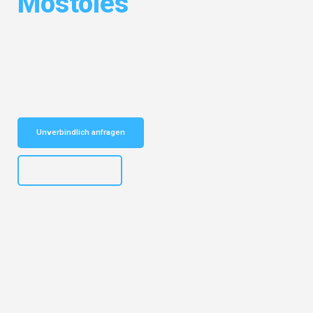
Móstoles
Entdecken Sie das
#1 Umzugsunternehmen in Leipzig
– Ihr
vertrauenswürdiger Begleiter für Umzüge Leipzig Móstoles!
Schnelle Antwort in garantiert unter 2 Minuten: Jetzt
unverbindlichen Kostenvoranschlag erhalten!
Unverbindlich anfragen
+4915792653312