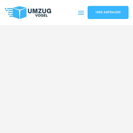
HIER ANFRAGEN
Umzugsunternehmen Leipzig
Umzugsservice Leipzig