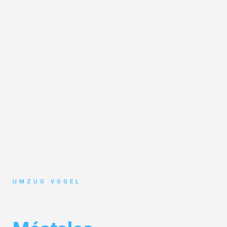
UMZUG VOGEL
Umzug Leipzig