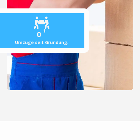
+
0
Umzüge seit Gründung.