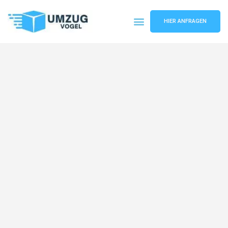
HIER ANFRAGEN
Umzugsunternehmen Leipzig
Umzugsservice Leipzig