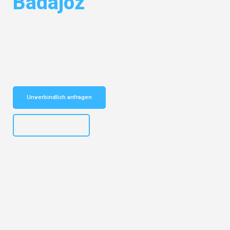
Badajoz
Entdecken Sie das
#1 Umzugsunternehmen in Leipzig
– Ihr
vertrauenswürdiger Begleiter für Umzüge Leipzig Badajoz!
Schnelle Antwort in garantiert unter 2 Minuten: Jetzt
unverbindlichen Kostenvoranschlag erhalten!
Unverbindlich anfragen
+4915792653312