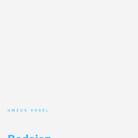
UMZUG VOGEL
Umzug Leipzig