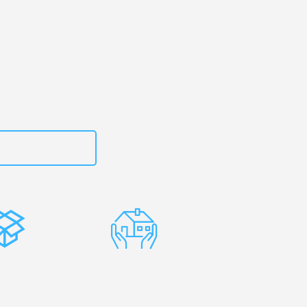
g
– Ihr
ña!
zt
15792653312
stenlose
Erfahrene
rpackung
Umzugsprofis