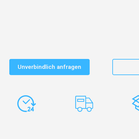
Entdecken Sie das
#1 Umzugsunternehmen in Leipzi
vertrauenswürdiger Begleiter für Umzüge Leipzig Coru
Schnelle Antwort in garantiert unter 2 Minuten: Jet
unverbindlichen Kostenvoranschlag erhalten!
Unverbindlich anfragen
+49
Express-
Europaweite
Ko
Abwicklung
Transporte
Ve