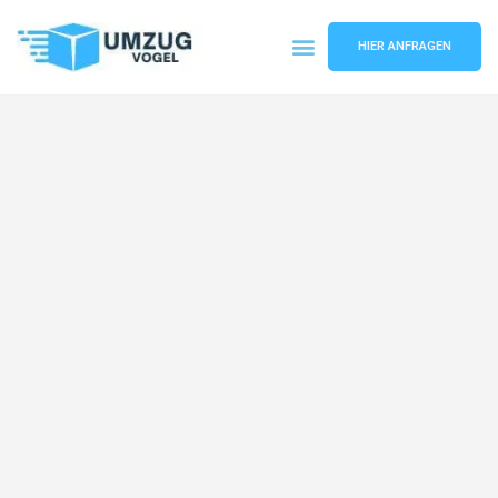
HIER ANFRAGEN
Umzugsunternehmen Leipzig
Umzugsservice Leipzig