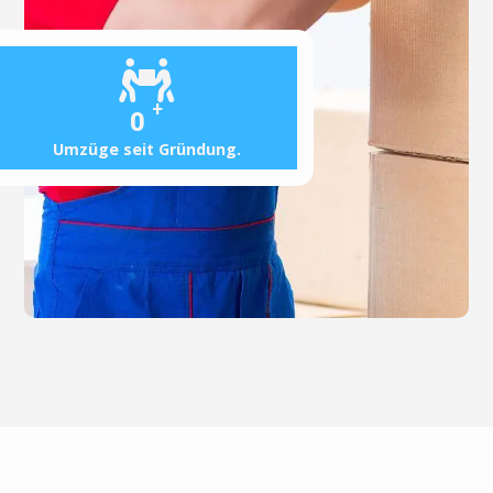
+
0
Umzüge seit Gründung.