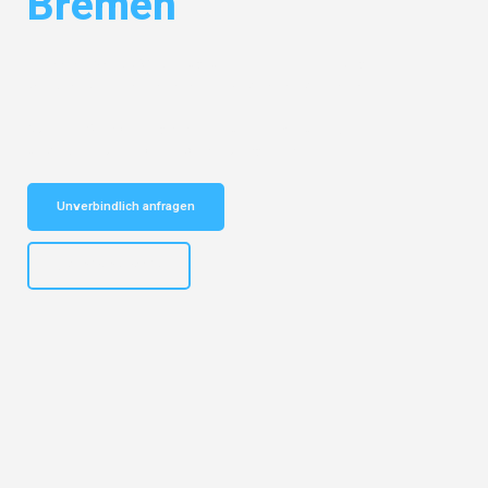
Bremen
Entdecken Sie das
#1 Umzugsunternehmen in Leipzig
– Ihr
vertrauenswürdiger Begleiter für Umzüge Leipzig Bremen!
Schnelle Antwort in garantiert unter 2 Minuten: Jetzt
unverbindlichen Kostenvoranschlag erhalten!
Unverbindlich anfragen
+4915792653312