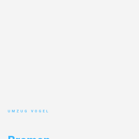
UMZUG VOGEL
Umzug Leipzig