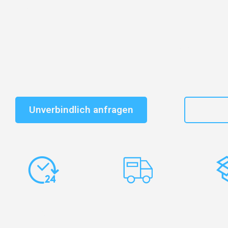
Entdecken Sie das
#1 Umzugsunternehmen in Leipzi
vertrauenswürdiger Begleiter für Umzüge Leipzig Fürth
Schnelle Antwort in garantiert unter 2 Minuten: Jet
unverbindlichen Kostenvoranschlag erhalten!
Unverbindlich anfragen
+49
Express-
Europaweite
Ko
Abwicklung
Transporte
Ve