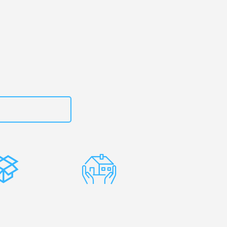
g
– Ihr
!
zt
15792653312
stenlose
Erfahrene
rpackung
Umzugsprofis