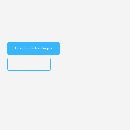
Entdecken Sie das
#1 Umzugsunternehmen in Leipzig
– Ihr
vertrauenswürdiger Begleiter für Umzüge Leipzig Hamm!
Schnelle Antwort in garantiert unter 2 Minuten: Jetzt
unverbindlichen Kostenvoranschlag erhalten!
Unverbindlich anfragen
+4915792653312