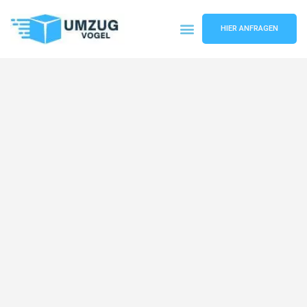
HIER ANFRAGEN
Umzugsunternehmen Leipzig
Umzugsservice Leipzig