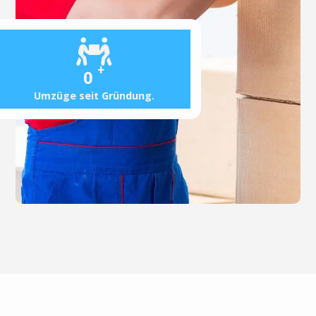
+
0
Umzüge seit Gründung.