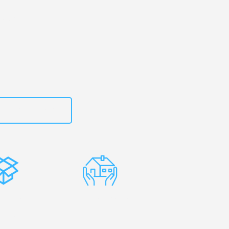
g
– Ihr
esheim!
zt
15792653312
stenlose
Erfahrene
rpackung
Umzugsprofis