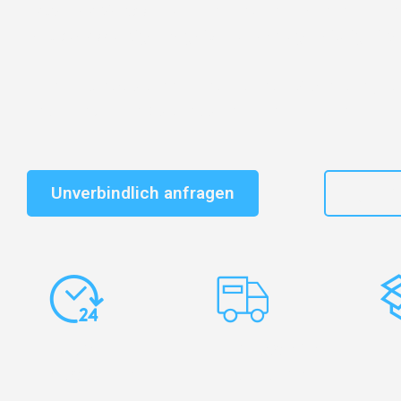
Entdecken Sie das
#1 Umzugsunternehmen in Leipzi
vertrauenswürdiger Begleiter für Umzüge Leipzig Hild
Schnelle Antwort in garantiert unter 2 Minuten: Jet
unverbindlichen Kostenvoranschlag erhalten!
Unverbindlich anfragen
+49
Express-
Europaweite
Ko
Abwicklung
Transporte
Ve