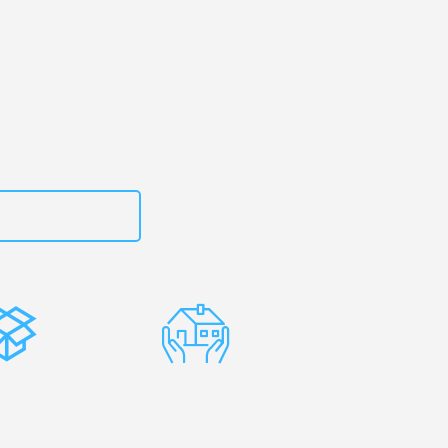
g
– Ihr
ingen!
zt
15792653312
stenlose
Erfahrene
rpackung
Umzugsprofis