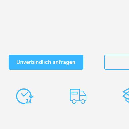
Entdecken Sie das
#1 Umzugsunternehmen in Leipzi
vertrauenswürdiger Begleiter für Umzüge Leipzig Reutl
Schnelle Antwort in garantiert unter 2 Minuten: Jet
unverbindlichen Kostenvoranschlag erhalten!
Unverbindlich anfragen
+49
Express-
Europaweite
Ko
Abwicklung
Transporte
Ve