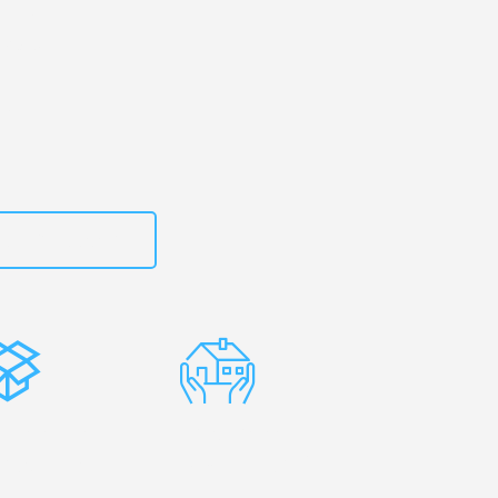
g
– Ihr
antep!
zt
15792653312
stenlose
Erfahrene
rpackung
Umzugsprofis