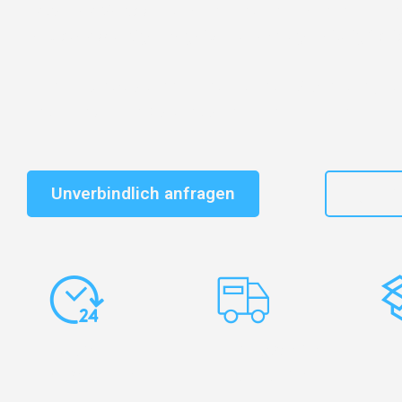
Entdecken Sie das
#1 Umzugsunternehmen in Leipzi
vertrauenswürdiger Begleiter für Umzüge Leipzig Gazi
Schnelle Antwort in garantiert unter 2 Minuten: Jet
unverbindlichen Kostenvoranschlag erhalten!
Unverbindlich anfragen
+49
Express-
Europaweite
Ko
Abwicklung
Transporte
Ve