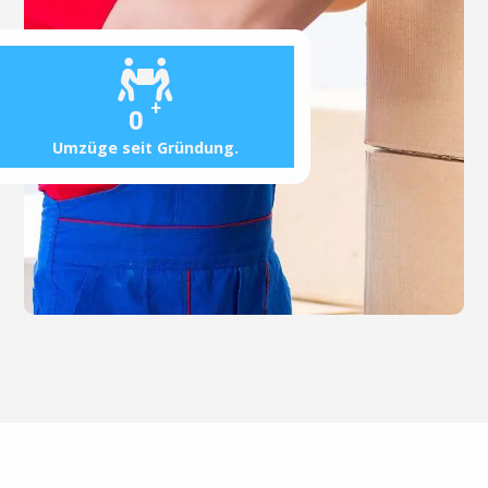
+
0
Umzüge seit Gründung.