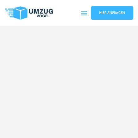
HIER ANFRAGEN
Umzugsunternehmen Leipzig
Umzugsservice Leipzig