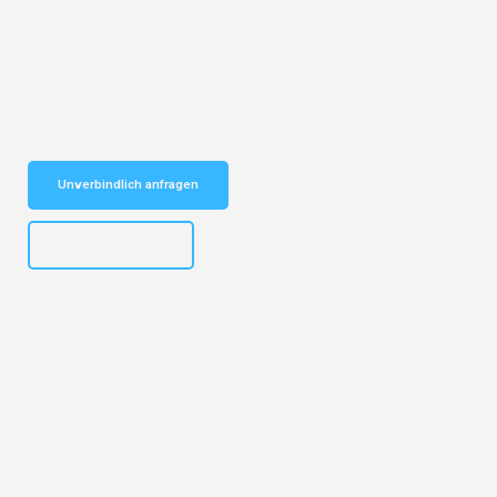
Entdecken Sie das
#1 Umzugsunternehmen in Leipzig
– Ihr
vertrauenswürdiger Begleiter für Umzüge Leipzig Usak!
Schnelle Antwort in garantiert unter 2 Minuten: Jetzt
unverbindlichen Kostenvoranschlag erhalten!
Unverbindlich anfragen
+4915792653312