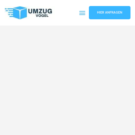
HIER ANFRAGEN
Umzugsunternehmen Leipzig
Umzugsservice Leipzig