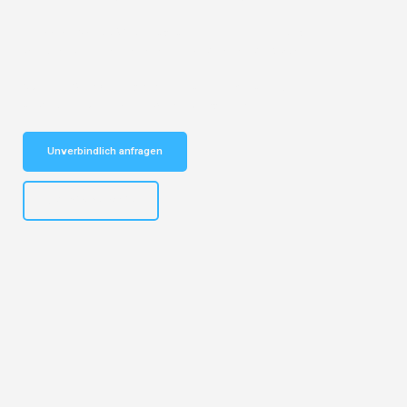
Entdecken Sie das
#1 Umzugsunternehmen in Leipzig
– Ihr
vertrauenswürdiger Begleiter für Umzüge Leipzig Kocaeli!
Schnelle Antwort in garantiert unter 2 Minuten: Jetzt
unverbindlichen Kostenvoranschlag erhalten!
Unverbindlich anfragen
+4915792653312