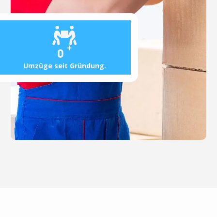
+
0
Umzüge seit Gründung.