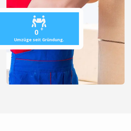
+
0
Umzüge seit Gründung.