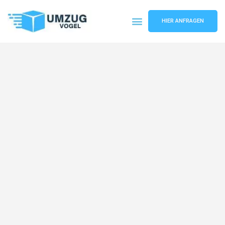
HIER ANFRAGEN
Umzugsunternehmen Leipzig
Umzugsservice Leipzig