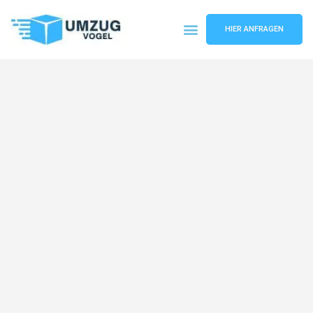
HIER ANFRAGEN
Umzugsunternehmen Leipzig
Umzugsservice Leipzig