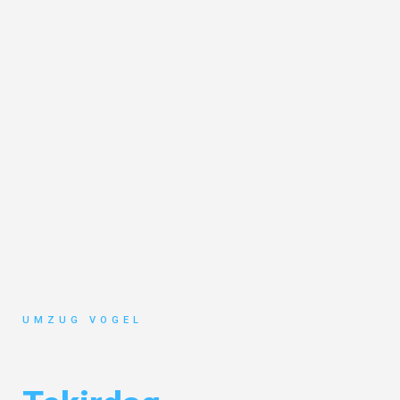
UMZUG VOGEL
Umzug Leipzig