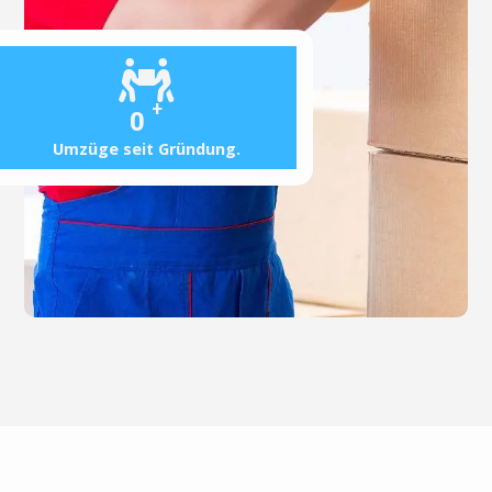
+
0
Umzüge seit Gründung.