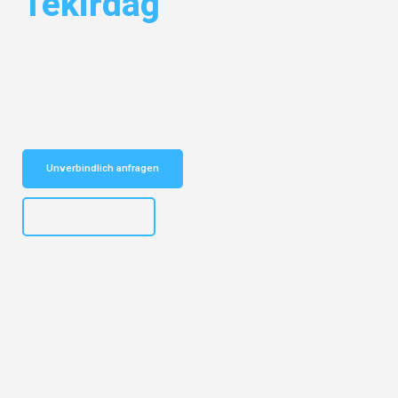
Tekirdag
Entdecken Sie das
#1 Umzugsunternehmen in Leipzig
– Ihr
vertrauenswürdiger Begleiter für Umzüge Leipzig Tekirdag!
Schnelle Antwort in garantiert unter 2 Minuten: Jetzt
unverbindlichen Kostenvoranschlag erhalten!
Unverbindlich anfragen
+4915792653312