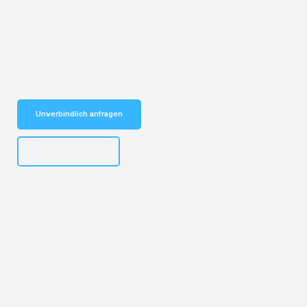
Entdecken Sie das
#1 Umzugsunternehmen in Leipzig
– Ihr
vertrauenswürdiger Begleiter für Umzüge Leipzig Belfast!
Schnelle Antwort in garantiert unter 2 Minuten: Jetzt
unverbindlichen Kostenvoranschlag erhalten!
Unverbindlich anfragen
+4915792653312