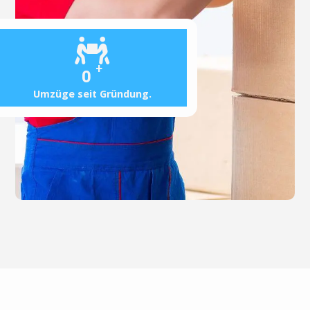
+
0
Umzüge seit Gründung.