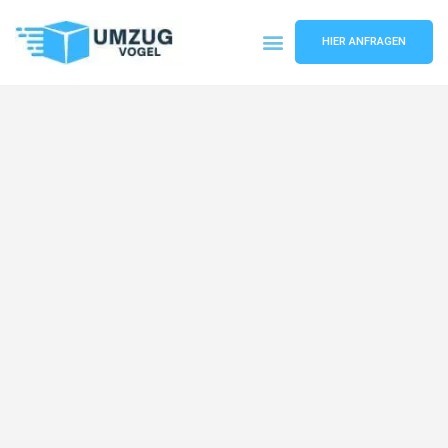
HIER ANFRAGEN
Umzugsunternehmen Leipzig
Umzugsservice Leipzig