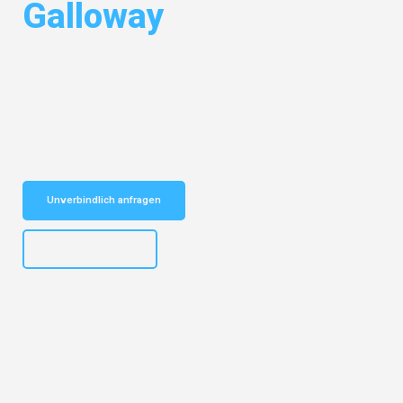
Galloway
Entdecken Sie das
#1 Umzugsunternehmen in Leipzig
– Ihr
vertrauenswürdiger Begleiter für Umzüge Leipzig Dumfries and
Galloway!
Schnelle Antwort in garantiert unter 2 Minuten: Jetzt
unverbindlichen Kostenvoranschlag erhalten!
Unverbindlich anfragen
+4915792653312