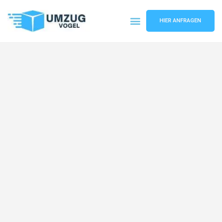
HIER ANFRAGEN
Umzugsunternehmen Leipzig
Umzugsservice Leipzig