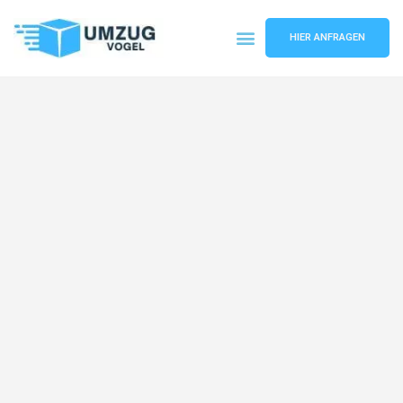
HIER ANFRAGEN
Umzugsunternehmen Leipzig
Umzugsservice Leipzig