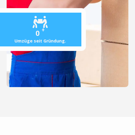
+
0
Umzüge seit Gründung.