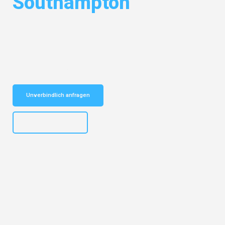
Southampton
Entdecken Sie das
#1 Umzugsunternehmen in Leipzig
– Ihr
vertrauenswürdiger Begleiter für Umzüge Leipzig Southampton!
Schnelle Antwort in garantiert unter 2 Minuten: Jetzt
unverbindlichen Kostenvoranschlag erhalten!
Unverbindlich anfragen
+4915792653312