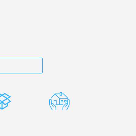
g
– Ihr
verhampton!
zt
15792653312
stenlose
Erfahrene
rpackung
Umzugsprofis