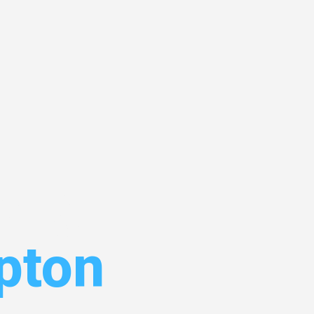
zig
pton