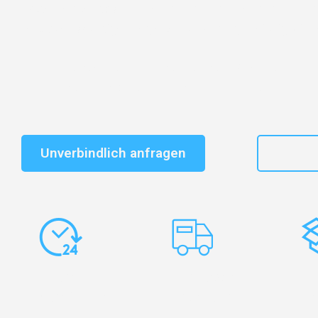
Entdecken Sie das
#1 Umzugsunternehmen in Leipzi
vertrauenswürdiger Begleiter für Umzüge Leipzig Wol
Schnelle Antwort in garantiert unter 2 Minuten: Jet
unverbindlichen Kostenvoranschlag erhalten!
Unverbindlich anfragen
+49
Express-
Europaweite
Ko
Abwicklung
Transporte
Ve