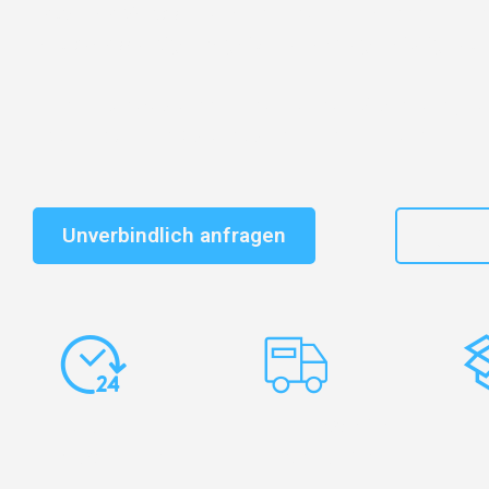
Entdecken Sie das
#1 Umzugsunternehmen in Leipzi
vertrauenswürdiger Begleiter für Umzüge Leipzig Luto
Schnelle Antwort in garantiert unter 2 Minuten: Jet
unverbindlichen Kostenvoranschlag erhalten!
Unverbindlich anfragen
+49
Express-
Europaweite
Ko
Abwicklung
Transporte
Ve