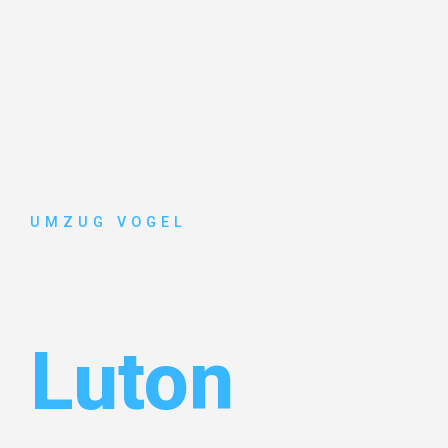
UMZUG VOGEL
Umzug Leip
Luton