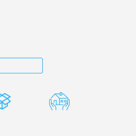
g
– Ihr
n!
zt
15792653312
stenlose
Erfahrene
rpackung
Umzugsprofis